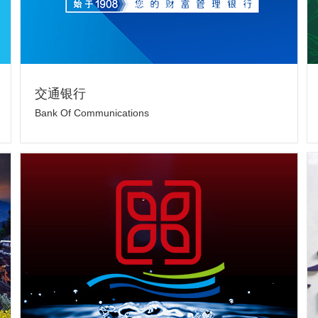
交通银行
Bank Of Communications