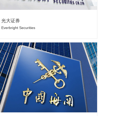
光大证券
Everbright Securities